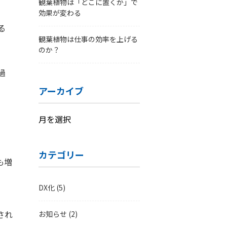
観葉植物は「どこに置くか」で
効果が変わる
る
観葉植物は仕事の効率を上げる
のか？
過
アーカイブ
ア
ー
カ
カテゴリー
も増
イ
ブ
DX化
(5)
され
お知らせ
(2)