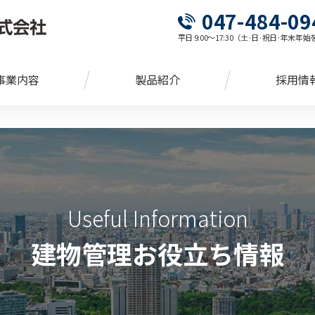
047-484-09
平日 9:00～17:30（土·日·祝日·年末年
事業内容
製品紹介
採用情
Useful Information
建物管理お役立ち情報