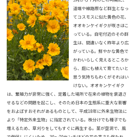
道端や線路際など群生となっ
てコスモスに似た黄色の花、
オオキンケイギクが咲きほこ
っている。自宅付近のその群
生は、間違いなく昨年より広
がっている。鮮やかな黄色で
かわいらしく見えるところか
ら、庭にも植えて育てたいと
思う気持ちもわくがそれはい
けない。オオキンケイギク
は、繁殖力が非常に強く、定着した場所で在来の植物を衰退さ
せるなどの問題を起こし、そのため日本の生態系に重大な影響
をおよぼすおそれがあるものとして、平成18年に外来生物法に
より「特定外来生物」に指定されている。株分けでも種子でも
増えるため、草刈りをしてもすぐに再生する。茎が空洞で、風
で倒伏しにくいため、30～70センチほどの花の高さも保たれ、