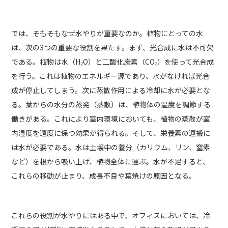
では、そもそもなぜ水やりが重要なのか。植物にとっての水
は、次の3つの重要な役割を果たす。まず、光合成に水は不可欠
である。植物は水（H₂O）と二酸化炭素（CO₂）を使って光合成
を行う。これは植物のエネルギー源であり、水がなければ光合
成が停止してしまう。次に蒸散作用による冷却に水が必要とな
る。葉からの水分の蒸発（蒸散）は、植物体の温度を調節する
働きがある。これにより室内環境においても、植物の蒸散が室
内湿度を適度に保つ効果が得られる。そして、栄養素の運搬に
は水が必要である。水は土壌中の養分（カリウム、リン、窒素
など）を根から吸い上げ、植物全体に運ぶ。水が不足すると、
これらの移動が止まり、成長不良や葉焼けの原因となる。
これらの役割が水やりにはある中で、オフィスにおいては、冷