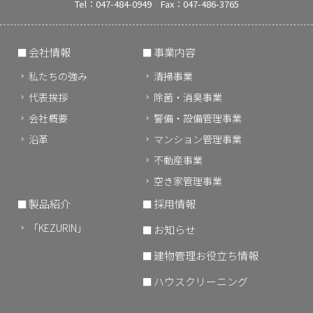
Tel：047-484-0949 Fax：047-486-3765
会社情報
事業内容
私たちの強み
清掃事業
代表挨拶
除菌・消臭事業
会社概要
警備・設備管理事業
沿革
マンション管理事業
不動産事業
空き家管理事業
製品紹介
採用情報
「KEZURIN」
お知らせ
建物管理お役立ち情報
ハウスクリーニング