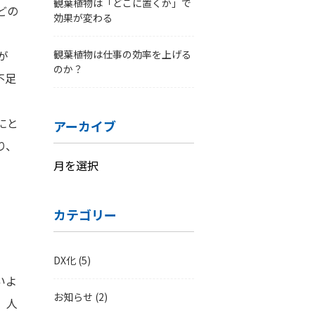
観葉植物は「どこに置くか」で
どの
効果が変わる
が
観葉植物は仕事の効率を上げる
のか？
不足
にと
アーカイブ
り、
ア
ー
カ
カテゴリー
イ
ブ
DX化
(5)
いよ
お知らせ
(2)
、人