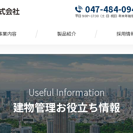
047-484-09
平日 9:00～17:30（土·日·祝日·年末年
事業内容
製品紹介
採用情
Useful Information
建物管理お役立ち情報