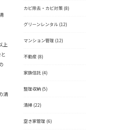
カビ除去・カビ対策
(8)
清
グリーンレンタル
(12)
マンション管理
(12)
以上
合と
不動産
(8)
の
家族信託
(4)
整理収納
(5)
の清
清掃
(22)
空き家管理
(6)